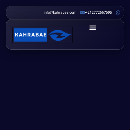
info@kahrabae.com
212772667595+