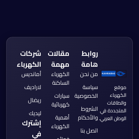
روابط
مقالات
شركات
هامة
مهمة
الكهرباء
من نحن
الكهرباء
أمانديس
الساكنة
سياسة
لاراديف
موقع
الكهرباء
الخصوصية
سيارات
ريضال
والطاقات
كهربائية
الشروط
المتجددة في
ليديك
والأحكام
أهمية
الوطن العربي.
إشترك
الكهرباء
اتصل بنا
في