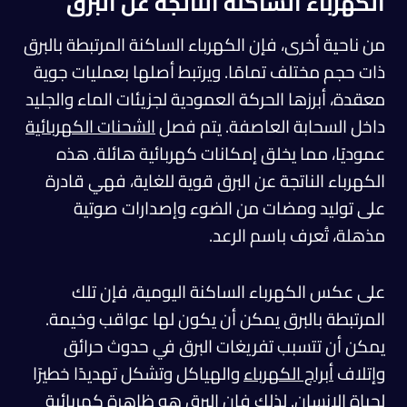
الكهرباء الساكنة الناتجة عن البرق
من ناحية أخرى، فإن الكهرباء الساكنة المرتبطة بالبرق
ذات حجم مختلف تمامًا. ويرتبط أصلها بعمليات جوية
معقدة، أبرزها الحركة العمودية لجزيئات الماء والجليد
داخل السحابة العاصفة. يتم فصل
الشحنات الكهربائية
عموديًا، مما يخلق إمكانات كهربائية هائلة. هذه
الكهرباء الناتجة عن البرق قوية للغاية، فهي قادرة
على توليد ومضات من الضوء وإصدارات صوتية
مذهلة، تُعرف باسم الرعد.
على عكس الكهرباء الساكنة اليومية، فإن تلك
المرتبطة بالبرق يمكن أن يكون لها عواقب وخيمة.
يمكن أن تتسبب تفريغات البرق في حدوث حرائق
وإتلاف
أبراج الكهرباء
والهياكل وتشكل تهديدًا خطيرًا
لحياة الإنسان. لذلك فإن البرق هو ظاهرة كهربائية