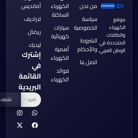
من نحن
الكهرباء
أمانديس
الساكنة
سياسة
لاراديف
موقع
الكهرباء
الخصوصية
سيارات
ريضال
والطاقات
كهربائية
الشروط
المتجددة في
ليديك
والأحكام
أهمية
الوطن العربي.
إشترك
الكهرباء
اتصل بنا
في
فوائد
القائمة
الكهرباء
البريدية
اشترك