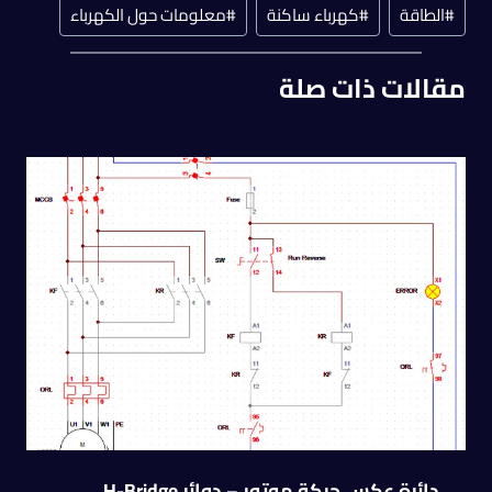
#
الطاقة
#
كهرباء ساكنة
#
معلومات حول الكهرباء
مقالات ذات صلة
دائرة عكس حركة موتور – دوائر H-Bridge