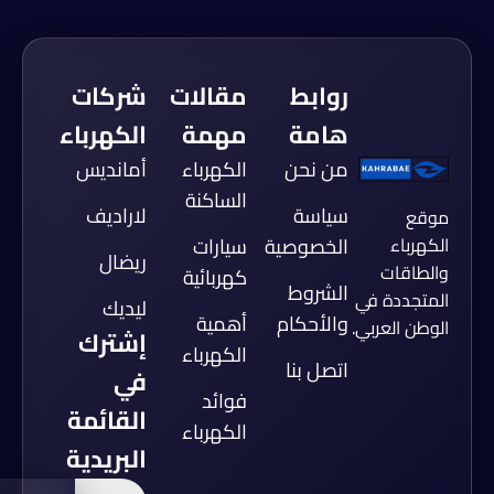
روابط
مقالات
شركات
هامة
مهمة
الكهرباء
من نحن
الكهرباء
أمانديس
الساكنة
سياسة
لاراديف
موقع
الكهرباء
الخصوصية
سيارات
ريضال
والطاقات
كهربائية
الشروط
المتجددة في
ليديك
والأحكام
أهمية
الوطن العربي.
إشترك
الكهرباء
اتصل بنا
في
فوائد
القائمة
الكهرباء
البريدية